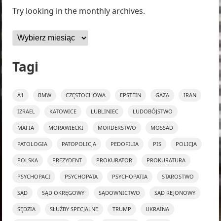
Try looking in the monthly archives.
Archiwa
Tagi
A1
BMW
CZĘSTOCHOWA
EPSTEIN
GAZA
IRAN
IZRAEL
KATOWICE
LUBLINIEC
LUDOBÓJSTWO
MAFIA
MORAWIECKI
MORDERSTWO
MOSSAD
PATOLOGIA
PATOPOLICJA
PEDOFILIA
PIS
POLICJA
POLSKA
PREZYDENT
PROKURATOR
PROKURATURA
PSYCHOPACI
PSYCHOPATA
PSYCHOPATIA
STAROSTWO
SĄD
SĄD OKRĘGOWY
SĄDOWNICTWO
SĄD REJONOWY
SĘDZIA
SŁUŻBY SPECJALNE
TRUMP
UKRAINA