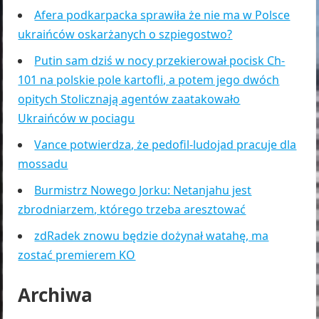
Afera podkarpacka sprawiła że nie ma w Polsce
ukraińców oskarżanych o szpiegostwo?
Putin sam dziś w nocy przekierował pocisk Ch-
101 na polskie pole kartofli, a potem jego dwóch
opitych Stolicznają agentów zaatakowało
Ukraińców w pociagu
Vance potwierdza, że pedofil-ludojad pracuje dla
mossadu
Burmistrz Nowego Jorku: Netanjahu jest
zbrodniarzem, którego trzeba aresztować
zdRadek znowu będzie dożynał watahę, ma
zostać premierem KO
Archiwa