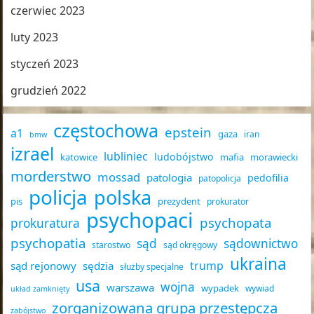
czerwiec 2023
luty 2023
styczeń 2023
grudzień 2022
częstochowa
epstein
a1
gaza
iran
bmw
izrael
lubliniec
ludobójstwo
katowice
mafia
morawiecki
morderstwo
mossad
patologia
pedofilia
patopolicja
policja
polska
pis
prezydent
prokurator
psychopaci
psychopata
prokuratura
psychopatia
sąd
sądownictwo
starostwo
sąd okręgowy
ukraina
trump
sąd rejonowy
sędzia
służby specjalne
usa
wojna
warszawa
wypadek
wywiad
układ zamknięty
zorganizowana grupa przestępcza
zabójstwo