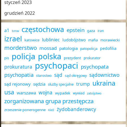
styczeń 2023
grudzień 2022
częstochowa
epstein
a1
gaza
iran
bmw
izrael
lubliniec
ludobójstwo
katowice
mafia
morawiecki
morderstwo
mossad
patologia
pedofilia
patopolicja
policja
polska
pis
prezydent
prokurator
psychopaci
psychopata
prokuratura
psychopatia
sąd
sądownictwo
starostwo
sąd okręgowy
ukraina
trump
sąd rejonowy
sędzia
służby specjalne
usa
wojna
warszawa
wypadek
wywiad
zabójstwo
zorganizowana grupa przestępcza
żydobanderowcy
zrzeszenie ponerogenne
łódź