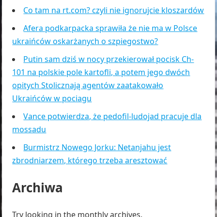
Co tam na rt.com? czyli nie ignorujcie kloszardów
Afera podkarpacka sprawiła że nie ma w Polsce
ukraińców oskarżanych o szpiegostwo?
Putin sam dziś w nocy przekierował pocisk Ch-
101 na polskie pole kartofli, a potem jego dwóch
opitych Stolicznają agentów zaatakowało
Ukraińców w pociagu
Vance potwierdza, że pedofil-ludojad pracuje dla
mossadu
Burmistrz Nowego Jorku: Netanjahu jest
zbrodniarzem, którego trzeba aresztować
Archiwa
Try looking in the monthly archives.