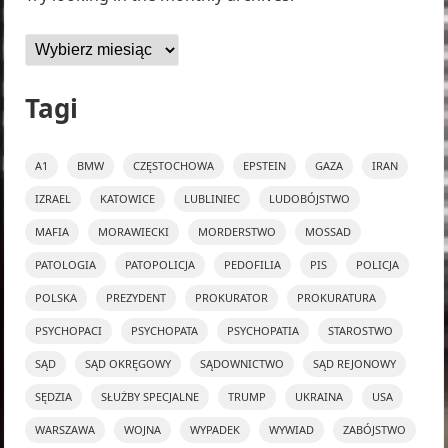
Archiwa
Tagi
A1
BMW
CZĘSTOCHOWA
EPSTEIN
GAZA
IRAN
IZRAEL
KATOWICE
LUBLINIEC
LUDOBÓJSTWO
MAFIA
MORAWIECKI
MORDERSTWO
MOSSAD
PATOLOGIA
PATOPOLICJA
PEDOFILIA
PIS
POLICJA
POLSKA
PREZYDENT
PROKURATOR
PROKURATURA
PSYCHOPACI
PSYCHOPATA
PSYCHOPATIA
STAROSTWO
SĄD
SĄD OKRĘGOWY
SĄDOWNICTWO
SĄD REJONOWY
SĘDZIA
SŁUŻBY SPECJALNE
TRUMP
UKRAINA
USA
WARSZAWA
WOJNA
WYPADEK
WYWIAD
ZABÓJSTWO