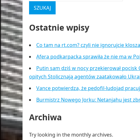
Ostatnie wpisy
Co tam na rt.com? czyli nie ignorujcie klos
Afera podkarpacka sprawiła że nie ma w Po
Putin sam dziś w nocy przekierował pocisk 
opitych Stolicznają agentów zaatakowało Ukr
Vance potwierdza, że pedofil-ludojad pracu
Burmistrz Nowego Jorku: Netanjahu jest zb
Archiwa
Try looking in the monthly archives.