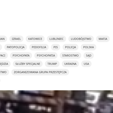
RAN
IZRAEL
KATOWICE
LUBLINIEC
LUDOBÓJSTWO
MAFIA
PATOPOLICJA
PEDOFILIA
PIS
POLICJA
POLSKA
PACI
PSYCHOPATA
PSYCHOPATIA
STAROSTWO
SĄD
SĘDZIA
SŁUŻBY SPECJALNE
TRUMP
UKRAINA
USA
STWO
ZORGANIZOWANA GRUPA PRZESTĘPCZA