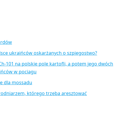
zardów
lsce ukraińców oskarżanych o szpiegostwo?
Ch-101 na polskie pole kartofli, a potem jego dwóch
aińców w pociagu
je dla mossadu
rodniarzem, którego trzeba aresztować