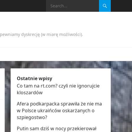
apewniamy dyskrecję (w miarę możliwości).
Ostatnie wpisy
Co tam na rt.com? czyli nie ignorujcie
kloszardów
Afera podkarpacka sprawiła że nie ma
w Polsce ukraińców oskarżanych o
szpiegostwo?
Putin sam dziś w nocy przekierował