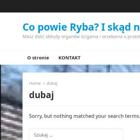
Co powie Ryba? I skąd 
Masz dość obłudy organów ścigania i orzekania o przes
O stronie
KONTAKT
Home
dubaj
dubaj
Sorry, but nothing matched your search terms. 
Szukaj: