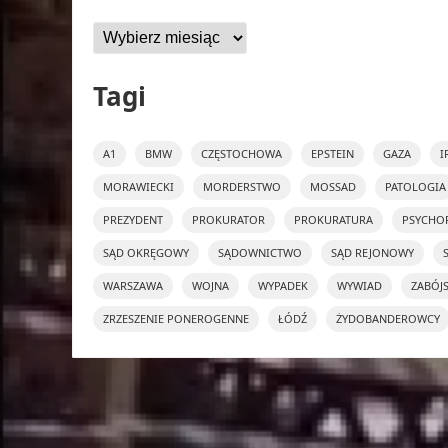
Archiwa
Tagi
A1
BMW
CZĘSTOCHOWA
EPSTEIN
GAZA
I
MORAWIECKI
MORDERSTWO
MOSSAD
PATOLOGIA
PREZYDENT
PROKURATOR
PROKURATURA
PSYCHO
SĄD OKRĘGOWY
SĄDOWNICTWO
SĄD REJONOWY
WARSZAWA
WOJNA
WYPADEK
WYWIAD
ZABÓJ
ZRZESZENIE PONEROGENNE
ŁÓDŹ
ŻYDOBANDEROWCY