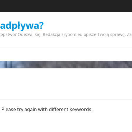
nadpływa?
tępstwo? Odezwij się. Redakcja zrybom.eu opisze Twoją sprawę. Z
Please try again with different keywords.