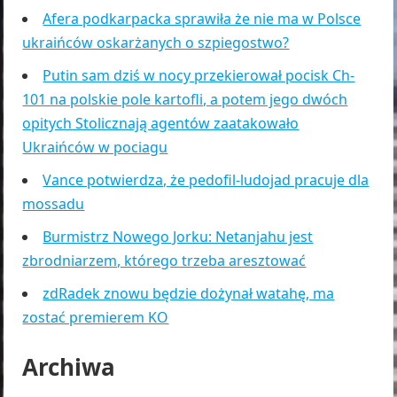
Afera podkarpacka sprawiła że nie ma w Polsce
ukraińców oskarżanych o szpiegostwo?
Putin sam dziś w nocy przekierował pocisk Ch-
101 na polskie pole kartofli, a potem jego dwóch
opitych Stolicznają agentów zaatakowało
Ukraińców w pociagu
Vance potwierdza, że pedofil-ludojad pracuje dla
mossadu
Burmistrz Nowego Jorku: Netanjahu jest
zbrodniarzem, którego trzeba aresztować
zdRadek znowu będzie dożynał watahę, ma
zostać premierem KO
Archiwa