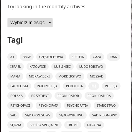
Try looking in the monthly archives.
Archiwa
Tagi
A1
BMW
CZĘSTOCHOWA
EPSTEIN
GAZA
IRAN
IZRAEL
KATOWICE
LUBLINIEC
LUDOBÓJSTWO
MAFIA
MORAWIECKI
MORDERSTWO
MOSSAD
PATOLOGIA
PATOPOLICJA
PEDOFILIA
PIS
POLICJA
POLSKA
PREZYDENT
PROKURATOR
PROKURATURA
PSYCHOPACI
PSYCHOPATA
PSYCHOPATIA
STAROSTWO
SĄD
SĄD OKRĘGOWY
SĄDOWNICTWO
SĄD REJONOWY
SĘDZIA
SŁUŻBY SPECJALNE
TRUMP
UKRAINA