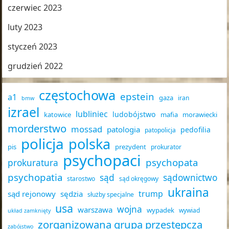
czerwiec 2023
luty 2023
styczeń 2023
grudzień 2022
częstochowa
epstein
a1
gaza
iran
bmw
izrael
lubliniec
ludobójstwo
katowice
mafia
morawiecki
morderstwo
mossad
patologia
pedofilia
patopolicja
policja
polska
pis
prezydent
prokurator
psychopaci
psychopata
prokuratura
psychopatia
sąd
sądownictwo
starostwo
sąd okręgowy
ukraina
trump
sąd rejonowy
sędzia
służby specjalne
usa
wojna
warszawa
wypadek
wywiad
układ zamknięty
zorganizowana grupa przestępcza
zabójstwo