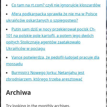
Co tam na rt.com? czyli nie ignorujcie kloszardów
Afera podkarpacka sprawiła że nie ma w Polsce
ukraińców oskarżanych o szpiegostwo?
Putin sam dziś w nocy przekierował pocisk Ch-
101 na polskie pole kartofli, a potem jego dwóch
opitych Stolicznają agentów zaatakowało
Ukraińców w pociagu
Vance potwierdza, że pedofil-ludojad pracuje dla
mossadu
Burmistrz Nowego Jorku: Netanjahu jest
zbrodniarzem, którego trzeba aresztować
Archiwa
Try looking in the monthly archives.