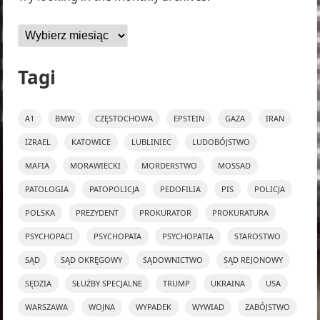
Archiwa
Tagi
A1
BMW
CZĘSTOCHOWA
EPSTEIN
GAZA
IRAN
IZRAEL
KATOWICE
LUBLINIEC
LUDOBÓJSTWO
MAFIA
MORAWIECKI
MORDERSTWO
MOSSAD
PATOLOGIA
PATOPOLICJA
PEDOFILIA
PIS
POLICJA
POLSKA
PREZYDENT
PROKURATOR
PROKURATURA
PSYCHOPACI
PSYCHOPATA
PSYCHOPATIA
STAROSTWO
SĄD
SĄD OKRĘGOWY
SĄDOWNICTWO
SĄD REJONOWY
SĘDZIA
SŁUŻBY SPECJALNE
TRUMP
UKRAINA
USA
WARSZAWA
WOJNA
WYPADEK
WYWIAD
ZABÓJSTWO