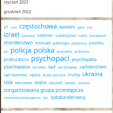
styczeń 2023
grudzień 2022
częstochowa
epstein
a1
gaza
iran
bmw
izrael
lubliniec
ludobójstwo
katowice
mafia
morawiecki
morderstwo
mossad
patologia
pedofilia
patopolicja
policja
polska
pis
prezydent
prokurator
psychopaci
psychopata
prokuratura
psychopatia
sąd
sądownictwo
starostwo
sąd okręgowy
ukraina
trump
sąd rejonowy
sędzia
służby specjalne
usa
wojna
warszawa
wypadek
wywiad
zabójstwo
zorganizowana grupa przestępcza
żydobanderowcy
zrzeszenie ponerogenne
łódź