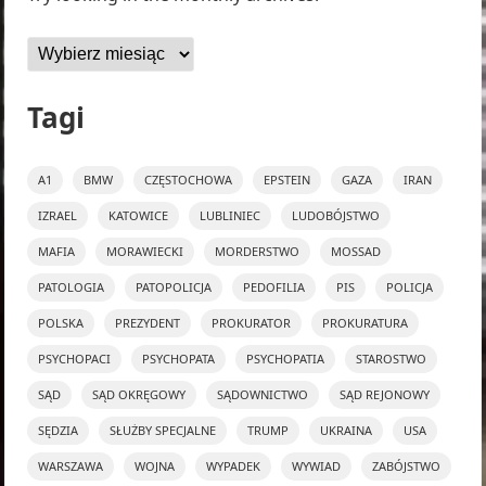
Archiwa
Tagi
A1
BMW
CZĘSTOCHOWA
EPSTEIN
GAZA
IRAN
IZRAEL
KATOWICE
LUBLINIEC
LUDOBÓJSTWO
MAFIA
MORAWIECKI
MORDERSTWO
MOSSAD
PATOLOGIA
PATOPOLICJA
PEDOFILIA
PIS
POLICJA
POLSKA
PREZYDENT
PROKURATOR
PROKURATURA
PSYCHOPACI
PSYCHOPATA
PSYCHOPATIA
STAROSTWO
SĄD
SĄD OKRĘGOWY
SĄDOWNICTWO
SĄD REJONOWY
SĘDZIA
SŁUŻBY SPECJALNE
TRUMP
UKRAINA
USA
WARSZAWA
WOJNA
WYPADEK
WYWIAD
ZABÓJSTWO