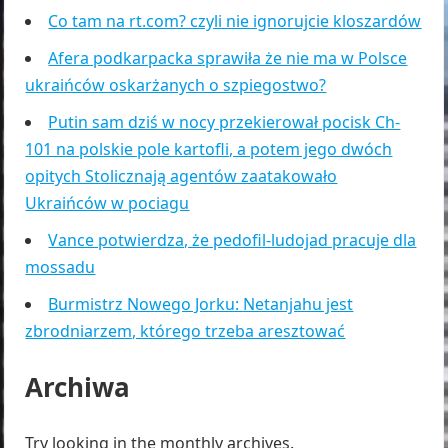
Co tam na rt.com? czyli nie ignorujcie kloszardów
Afera podkarpacka sprawiła że nie ma w Polsce
ukraińców oskarżanych o szpiegostwo?
Putin sam dziś w nocy przekierował pocisk Ch-
101 na polskie pole kartofli, a potem jego dwóch
opitych Stolicznają agentów zaatakowało
Ukraińców w pociagu
Vance potwierdza, że pedofil-ludojad pracuje dla
mossadu
Burmistrz Nowego Jorku: Netanjahu jest
zbrodniarzem, którego trzeba aresztować
Archiwa
Try looking in the monthly archives.