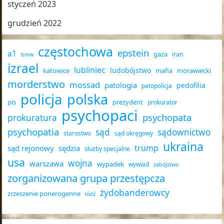
styczeń 2023
grudzień 2022
częstochowa
epstein
a1
gaza
iran
bmw
izrael
lubliniec
ludobójstwo
katowice
mafia
morawiecki
morderstwo
mossad
patologia
pedofilia
patopolicja
policja
polska
pis
prezydent
prokurator
psychopaci
psychopata
prokuratura
psychopatia
sąd
sądownictwo
starostwo
sąd okręgowy
ukraina
trump
sąd rejonowy
sędzia
służby specjalne
usa
wojna
warszawa
wypadek
wywiad
zabójstwo
zorganizowana grupa przestępcza
żydobanderowcy
zrzeszenie ponerogenne
łódź