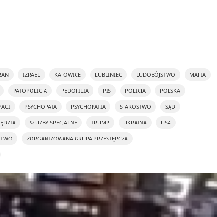
RAN
IZRAEL
KATOWICE
LUBLINIEC
LUDOBÓJSTWO
MAFIA
PATOPOLICJA
PEDOFILIA
PIS
POLICJA
POLSKA
PACI
PSYCHOPATA
PSYCHOPATIA
STAROSTWO
SĄD
SĘDZIA
SŁUŻBY SPECJALNE
TRUMP
UKRAINA
USA
STWO
ZORGANIZOWANA GRUPA PRZESTĘPCZA