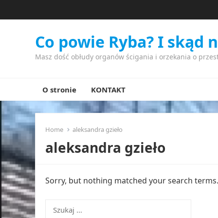
Co powie Ryba? I skąd 
Masz dość obłudy organów ścigania i orzekania o przes
O stronie
KONTAKT
Home
aleksandra gzieło
aleksandra gzieło
Sorry, but nothing matched your search terms. 
Szukaj: