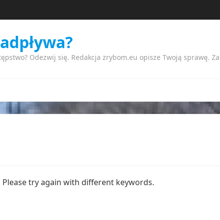
nadpływa?
tępstwo? Odezwij się. Redakcja zrybom.eu opisze Twoją sprawę. Z
Please try again with different keywords.