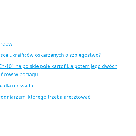
zardów
lsce ukraińców oskarżanych o szpiegostwo?
Ch-101 na polskie pole kartofli, a potem jego dwóch
aińców w pociagu
je dla mossadu
rodniarzem, którego trzeba aresztować