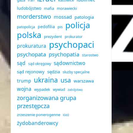
gaza
katowice
iran
ludobójstwo
mafia
morawiecki
morderstwo
mossad
patologia
policja
pedofilia
pis
patopolicja
polska
prezydent
prokurator
psychopaci
prokuratura
psychopata
psychopatia
starostwo
sąd
sądownictwo
sąd okręgowy
sąd rejonowy
sędzia
służby specjalne
ukraina
usa
trump
warszawa
wojna
wypadek
wywiad
zabójstwo
zorganizowana grupa
przestępcza
zrzeszenie ponerogenne
łódź
żydobanderowcy