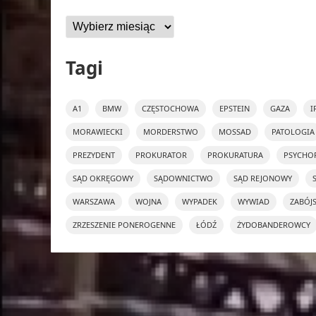
Archiwa
Tagi
A1
BMW
CZĘSTOCHOWA
EPSTEIN
GAZA
I
MORAWIECKI
MORDERSTWO
MOSSAD
PATOLOGIA
PREZYDENT
PROKURATOR
PROKURATURA
PSYCHO
SĄD OKRĘGOWY
SĄDOWNICTWO
SĄD REJONOWY
WARSZAWA
WOJNA
WYPADEK
WYWIAD
ZABÓJ
ZRZESZENIE PONEROGENNE
ŁÓDŹ
ŻYDOBANDEROWCY