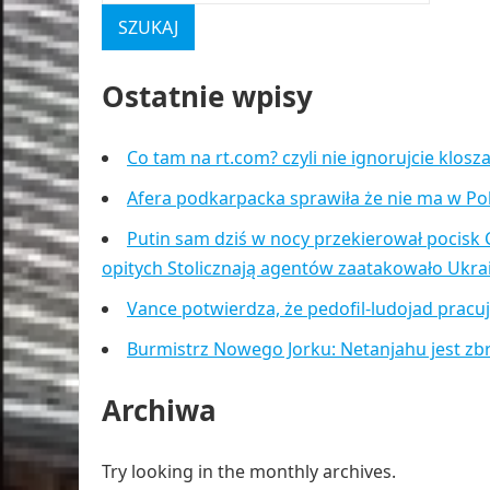
Ostatnie wpisy
Co tam na rt.com? czyli nie ignorujcie klos
Afera podkarpacka sprawiła że nie ma w Po
Putin sam dziś w nocy przekierował pocisk 
opitych Stolicznają agentów zaatakowało Ukr
Vance potwierdza, że pedofil-ludojad pracu
Burmistrz Nowego Jorku: Netanjahu jest zb
Archiwa
Try looking in the monthly archives.