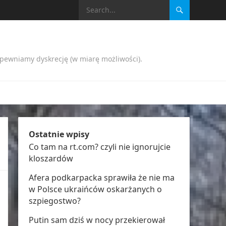
apewniamy dyskrecję (w miarę możliwości).
Ostatnie wpisy
Co tam na rt.com? czyli nie ignorujcie
kloszardów
Afera podkarpacka sprawiła że nie ma
w Polsce ukraińców oskarżanych o
szpiegostwo?
Putin sam dziś w nocy przekierował