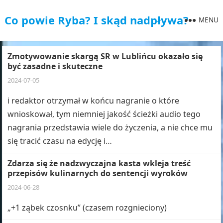
Co powie Ryba? I skąd nadpływa?
MENU
Zmotywowanie skargą SR w Lublińcu okazało się
być zasadne i skuteczne
2024-07-05
i redaktor otrzymał w końcu nagranie o które
wnioskował, tym niemniej jakość ścieżki audio tego
nagrania przedstawia wiele do życzenia, a nie chce mu
się tracić czasu na edycję i…
Zdarza się że nadzwyczajna kasta wkleja treść
przepisów kulinarnych do sentencji wyroków
2024-06-28
„+1 ząbek czosnku” (czasem rozgnieciony)