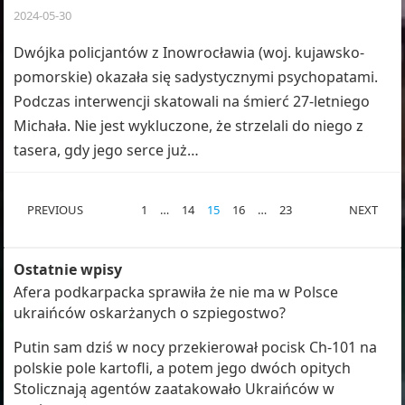
2024-05-30
Dwójka policjantów z Inowrocławia (woj. kujawsko-
pomorskie) okazała się sadystycznymi psychopatami.
Podczas interwencji skatowali na śmierć 27-letniego
Michała. Nie jest wykluczone, że strzelali do niego z
tasera, gdy jego serce już…
STRONICOWANIE
PREVIOUS
1
…
14
15
16
…
23
NEXT
WPISÓW
Ostatnie wpisy
Afera podkarpacka sprawiła że nie ma w Polsce
ukraińców oskarżanych o szpiegostwo?
Putin sam dziś w nocy przekierował pocisk Ch-101 na
polskie pole kartofli, a potem jego dwóch opitych
Stolicznają agentów zaatakowało Ukraińców w