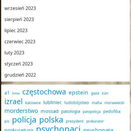
wrzesień 2023
sierpień 2023
lipiec 2023
czerwiec 2023
luty 2023
styczeń 2023
grudzień 2022
częstochowa
epstein
a1
gaza
iran
bmw
izrael
lubliniec
ludobójstwo
katowice
mafia
morawiecki
morderstwo
mossad
patologia
pedofilia
patopolicja
policja
polska
pis
prezydent
prokurator
psychopaci
psychopata
prokuratura